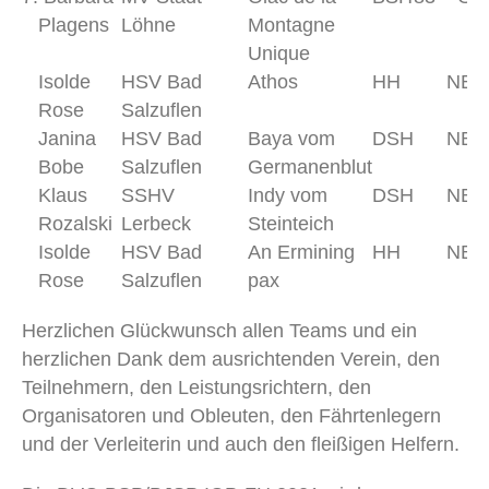
Plagens
Löhne
Montagne
Unique
Isolde
HSV Bad
Athos
HH
NB
Rose
Salzuflen
Janina
HSV Bad
Baya vom
DSH
NB
Bobe
Salzuflen
Germanenblut
Klaus
SSHV
Indy vom
DSH
NB
Rozalski
Lerbeck
Steinteich
Isolde
HSV Bad
An Ermining
HH
NB
Rose
Salzuflen
pax
Herzlichen Glückwunsch allen Teams und ein
herzlichen Dank dem ausrichtenden Verein, den
Teilnehmern, den Leistungsrichtern, den
Organisatoren und Obleuten, den Fährtenlegern
und der Verleiterin und auch den fleißigen Helfern.