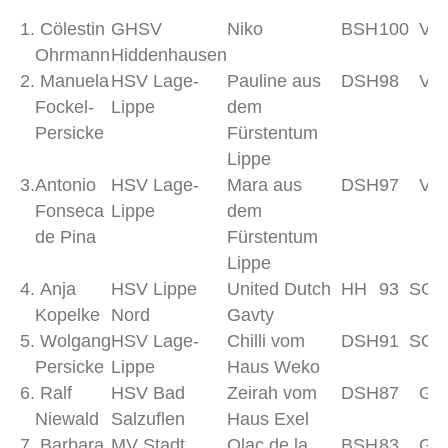
1.
Cölestin
GHSV
Niko
BSH
100
V
Ohrmann
Hiddenhausen
2.
Manuela
HSV Lage-
Pauline aus
DSH
98
V
Fockel-
Lippe
dem
Persicke
Fürstentum
Lippe
3.
Antonio
HSV Lage-
Mara aus
DSH
97
V
Fonseca
Lippe
dem
de Pina
Fürstentum
Lippe
4.
Anja
HSV Lippe
United Dutch
HH
93
SG
Kopelke
Nord
Gavty
5.
Wolgang
HSV Lage-
Chilli vom
DSH
91
SG
Persicke
Lippe
Haus Weko
6.
Ralf
HSV Bad
Zeirah vom
DSH
87
G
Niewald
Salzuflen
Haus Exel
7.
Barbara
MV Stadt
Olac de la
BSH
83
G