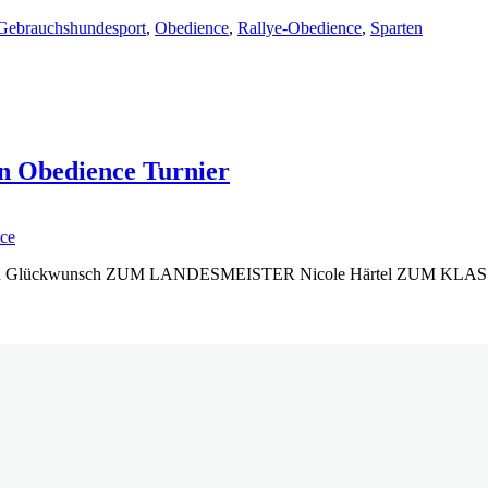
Gebrauchshundesport
,
Obedience
,
Rallye-Obedience
,
Sparten
en Obedience Turnier
ce
erzlichen Glückwunsch ZUM LANDESMEISTER Nicole Härtel ZUM KLAS