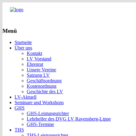
Menü
Startseite
Über uns
Kontakt
LV Vorstand
Ehrenrat
Unsere Vereine
Satzung LV
Geschäftsordnung
Kostenordnung
Geschichte des LV
LV-Aktuell
Seminare und Workshops
GHS
GHS-Leistungsrichter
Lehrhelfer des DVG LV Ravensberg-Lippe
GHS-Termine
THS
THS-Leistungsrichter