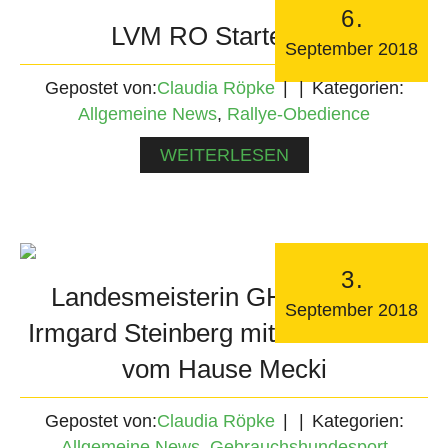
6
.
LVM RO Starterliste
September
2018
Gepostet von:
Claudia Röpke
Kategorien:
Allgemeine News
,
Rallye-Obedience
WEITERLESEN
3
.
Landesmeisterin GHS 2018 ist
September
2018
Irmgard Steinberg mit Ihrem Faros
vom Hause Mecki
Gepostet von:
Claudia Röpke
Kategorien:
Allgemeine News
,
Gebrauchshundesport