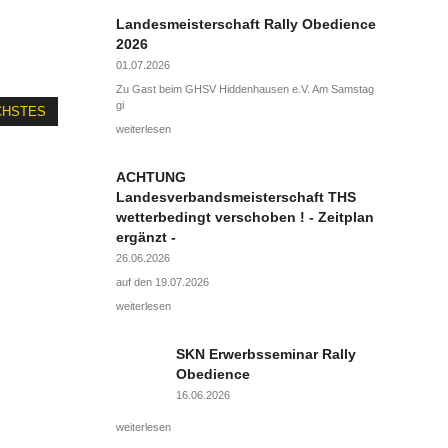
Landesmeisterschaft Rally Obedience
2026
01.07.2026
Zu Gast beim GHSV Hiddenhausen e.V. Am Samstag
gi
CHSTES
weiterlesen
ACHTUNG
Landesverbandsmeisterschaft THS
wetterbedingt verschoben ! - Zeitplan
ergänzt -
26.06.2026
auf den 19.07.2026
weiterlesen
SKN Erwerbsseminar Rally
Obedience
16.06.2026
weiterlesen