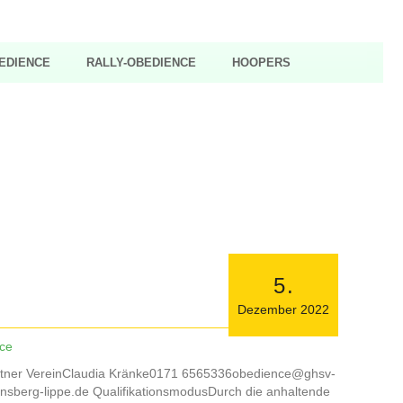
EDIENCE
RALLY-OBEDIENCE
HOOPERS
5
.
Dezember
2022
ce
tner VereinClaudia Kränke0171 6565336obedience@ghsv-
berg-lippe.de QualifikationsmodusDurch die anhaltende