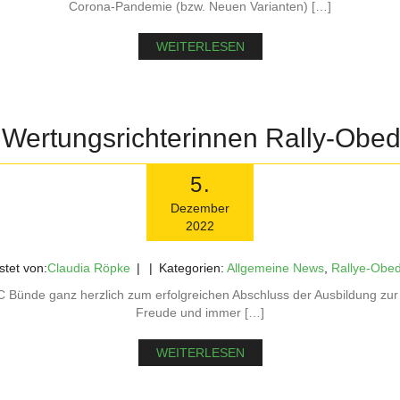
Corona-Pandemie (bzw. Neuen Varianten) […]
WEITERLESEN
Wertungsrichterinnen Rally-Obe
5
.
Dezember
2022
tet von:
Claudia Röpke
Kategorien:
Allgemeine News
,
Rallye-Obe
C Bünde ganz herzlich zum erfolgreichen Abschluss der Ausbildung zur
Freude und immer […]
WEITERLESEN