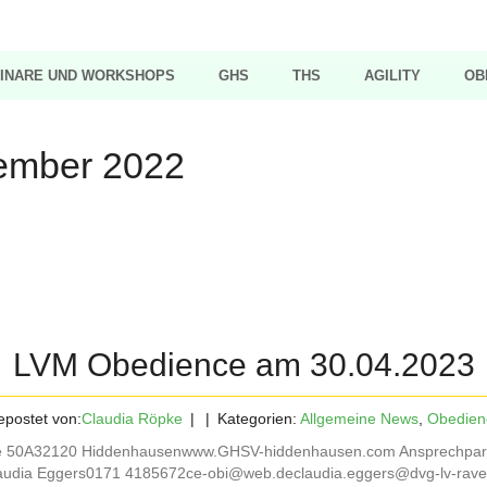
INARE UND WORKSHOPS
GHS
THS
AGILITY
OB
ember 2022
LVM Obedience am 30.04.2023
postet von:
Claudia Röpke
Kategorien:
Allgemeine News
,
Obedien
aße 50A32120 Hiddenhausenwww.GHSV-hiddenhausen.com Ansprechpar
dia Eggers0171 4185672ce-obi@web.declaudia.eggers@dvg-lv-ravens