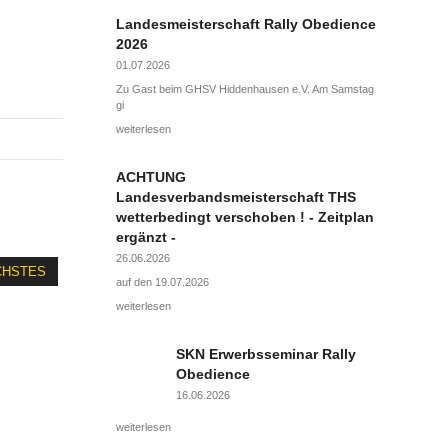
Landesmeisterschaft Rally Obedience
2026
01.07.2026
Zu Gast beim GHSV Hiddenhausen e.V. Am Samstag
gi
weiterlesen
ACHTUNG
Landesverbandsmeisterschaft THS
wetterbedingt verschoben ! - Zeitplan
ergänzt -
26.06.2026
CHSTES
auf den 19.07.2026
weiterlesen
SKN Erwerbsseminar Rally
Obedience
16.06.2026
weiterlesen