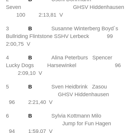
Seven GHSV Hiddenhausen
100 2:13,81 V
3
B
Susanne Winterberg Boyd´s
Bullriding Flintstone SSHV Lerbeck 99
2:00,75 V
4
B
Alina Peterburs Spencer
Lucky Dogs Harsewinkel 96
2:09,10 V
5
B
Sven Heidbrink Zasou
GHSV Hiddenhausen
96 2:21,40 V
6
B
Sylvia Kottmann Milo
Jump for Fun Hagen
94 1:59,07 V