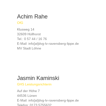
Achim Rahe
OfG
Klusweg 14
32609 Hüllhorst
Tel.: 0 57 44 / 16 76
E-Mail: info[at]dvg-lv-ravensberg-lippe.de
MV Stadt Löhne
Jasmin Kaminski
GHS Leistungsrichterin
Auf der Höhe 7
44536 Lünen
E-Mail: info[at]dvg-lv-ravensberg-lippe.de
Telefon: 0173 5755632