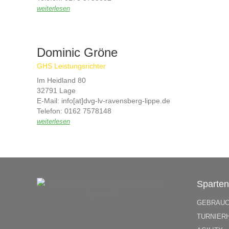
MV Paderborn
weiterlesen
Dominic Gröne
GHS Leistungsrichter
Im Heidland 80
32791 Lage
E-Mail: info[at]dvg-lv-ravensberg-lippe.de
Telefon: 0162 7578148
GHSV Lage
weiterlesen
Sparte
GEBRAU
TURNIER