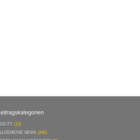
eitragskategorien
GILITY
(13)
LLGEMEINE NEWS
(245)