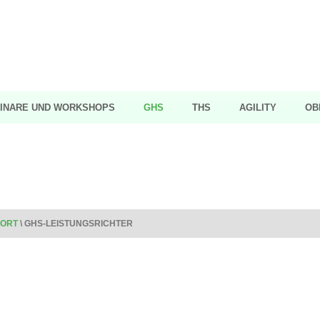
INARE UND WORKSHOPS
GHS
THS
AGILITY
OB
ORT
\
GHS-LEISTUNGSRICHTER