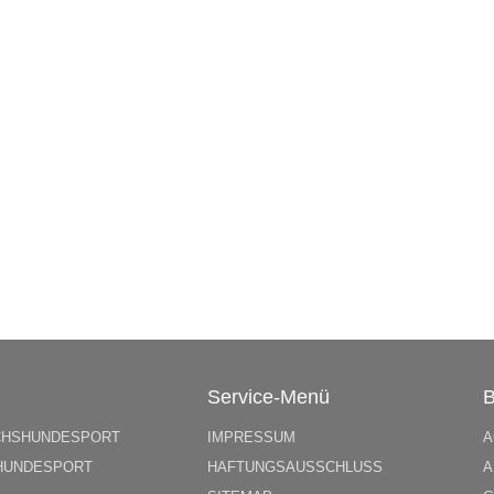
n
Service-Menü
B
CHSHUNDESPORT
IMPRESSUM
A
HUNDESPORT
HAFTUNGSAUSSCHLUSS
A