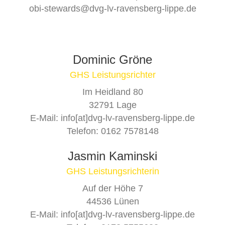
LV) mit 9 Teams und Herrn Ulrich
obi-stewards@dvg-lv-ravensberg-lippe.de
Bultmann (langjähriger
Kreisgeschäftsführer der
Landwirtschaftskammer, i. R. sowie
Kreisjagdberater Gütersloh) als
Dominic Gröne
Schirmherr der Veranstaltung bei bestem
GHS Leistungsrichter
Wetter und einem […]
Im Heidland 80
32791 Lage
E-Mail: info[at]dvg-lv-ravensberg-lippe.de
Telefon: 0162 7578148
GHSV Lage
Jasmin Kaminski
GHS Leistungsrichterin
Auf der Höhe 7
44536 Lünen
E-Mail: info[at]dvg-lv-ravensberg-lippe.de