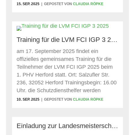
Gutowski mit Nero aus dem Fürstentum
15. SEP. 2025
GEPOSTET VON
CLAUDIA RÖPKE
Lippe Antonio Fonseca de Pina mit Mara
aus dem Fürstentum Lippe Inken Stahl mit
Crazy Freestylers Caleesi
Training für die LVM FCI IGP 3 2025
am 17. September 2025 findet ein
offizielles gemeinsames Training für die
Teilnehmer der LVM FCI IGP 2025 beim
1. PHV Herford statt. Ort: Salzufler Str.
236, 32052 Herford Trainingsbegin: 16.00
Uhr. die Schutzdiensthelfer werden
anwesend sein: Dimosdennis Kotikas
10. SEP. 2025
GEPOSTET VON
CLAUDIA RÖPKE
Harry Berg
Einladung zur Landesmeisterschaft FCI IFH 3