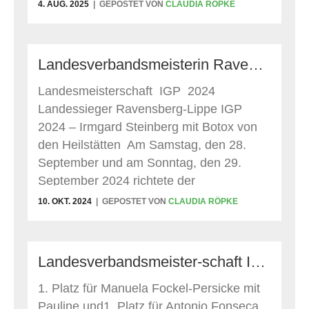
4. AUG. 2025
GEPOSTET VON
CLAUDIA RÖPKE
Landesverbandsmeisterin Ravensberg – Lippe GHS – IGP 3 – 2024 ist Irmgard Steinberg mit Botox
Landesmeisterschaft IGP 2024
Landessieger Ravensberg-Lippe IGP
2024 – Irmgard Steinberg mit Botox von
den Heilstätten Am Samstag, den 28.
September und am Sonntag, den 29.
September 2024 richtete der
Mitgliedsverein GHSV Blomberg e.V. mit
10. OKT. 2024
GEPOSTET VON
CLAUDIA RÖPKE
seinem 1. Vors. Friedrich Rinsche jun. auf
seiner Platzanlage, Am braunen Kamp in
Blomberg, die diesjährige
Landesverbandsmeister-schaft IFH 2 mit zwei 1. Plätzen
Landesverbandsmeisterschaft des LV
Ravensberg-Lippe im
1. Platz für Manuela Fockel-Persicke mit
Gebrauchshundsport aus. Das DVG
Pauline und1. Platz für Antonio Fonseca