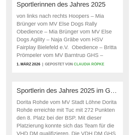
Sportlerinnen des Jahres 2025
von links nach rechts Hoopers – Mia
Brünger vom MV Else Dogs Rally
Obedience – Mia Brünger vom MV Else
Dogs Agility – Naja Gräbe vom HSV
Fairplay Bielefeld e.V. Obedience – Britta
Prömpeler vom MV Barntrup GHS –
Dorita Rohde vom MV Stadt Löhne THS –
1. MÄRZ 2026
GEPOSTET VON
CLAUDIA RÖPKE
Heike Herrmann vom MV Partner Hund
Bad Salzuflen der Vorstand gratuliert allen
Sportlerinnen des Jahres 2025 recht
Sportlerin des Jahres 2025 im GHS
herzlich
Dorita Rohde vom MV Stadt Löhne Dorita
Rohde erreichte mit Tuc mit 272 Punkten
den 8. Platz bei der BSP. Mit dieser
Platzierung konnte sich das Team für die
VHD DM qualifizieren. Die VDH DM GHS