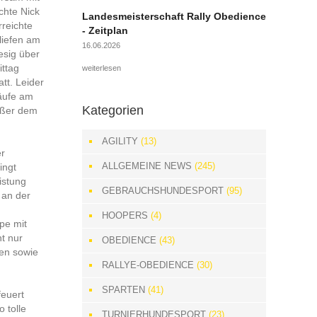
chte Nick
Landesmeisterschaft Rally Obedience
rreichte
- Zeitplan
liefen am
16.06.2026
esig über
ittag
weiterlesen
tt. Leider
läufe am
Kategorien
Außer dem
AGILITY
(13)
er
ALLGEMEINE NEWS
(245)
ingt
istung
GEBRAUCHSHUNDESPORT
(95)
 an der
HOOPERS
(4)
pe mit
t nur
OBEDIENCE
(43)
en sowie
RALLYE-OBEDIENCE
(30)
SPARTEN
(41)
feuert
 tolle
TURNIERHUNDESPORT
(23)