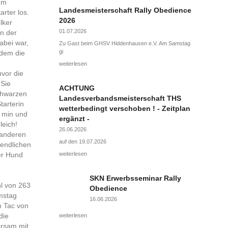
am
Landesmeisterschaft Rally Obedience
rter los.
2026
lker
01.07.2026
in der
abei war,
Zu Gast beim GHSV Hiddenhausen e.V. Am Samstag
gi
hdem die
weiterlesen
uvor die
 Sie
ACHTUNG
schwarzen
Landesverbandsmeisterschaft THS
tarterin
wetterbedingt verschoben ! - Zeitplan
6 min und
ergänzt -
leich!
26.06.2026
 anderen
auf den 19.07.2026
gendlichen
er Hund
weiterlesen
SKN Erwerbsseminar Rally
hl von 263
Obedience
mstag
16.06.2026
m Tac von
die
weiterlesen
orsam mit