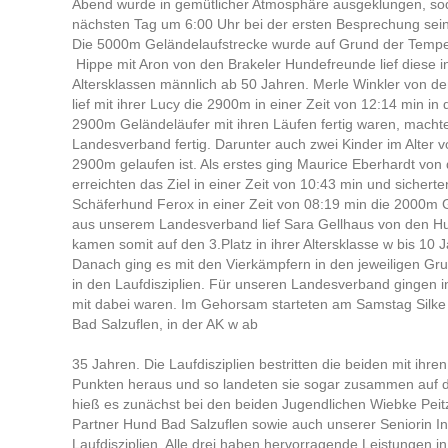
Abend wurde in gemütlicher Atmosphäre ausgeklungen, sod
nächsten Tag um 6:00 Uhr bei der ersten Besprechung sein
Die 5000m Geländelaufstrecke wurde auf Grund der Tempe
Hippe mit Aron von den Brakeler Hundefreunde lief diese in 
Altersklassen männlich ab 50 Jahren. Merle Winkler von d
lief mit ihrer Lucy die 2900m in einer Zeit von 12:14 min 
2900m Geländeläufer mit ihren Läufen fertig waren, macht
Landesverband fertig. Darunter auch zwei Kinder im Alter v
2900m gelaufen ist. Als erstes ging Maurice Eberhardt von 
erreichten das Ziel in einer Zeit von 10:43 min und sichert
Schäferhund Ferox in einer Zeit von 08:19 min die 2000m G
aus unserem Landesverband lief Sara Gellhaus von den Hun
kamen somit auf den 3.Platz in ihrer Altersklasse w bis 10
Danach ging es mit den Vierkämpfern in den jeweiligen Gr
in den Laufdisziplien. Für unseren Landesverband gingen i
mit dabei waren. Im Gehorsam starteten am Samstag Silke 
Bad Salzuflen, in der AK w ab
35 Jahren. Die Laufdisziplien bestritten die beiden mit 
Punkten heraus und so landeten sie sogar zusammen auf de
hieß es zunächst bei den beiden Jugendlichen Wiebke Peit
Partner Hund Bad Salzuflen sowie auch unserer Seniorin I
Laufdisziplien. Alle drei haben hervorragende Leistungen 