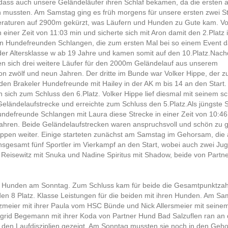
ass auch unsere Geländeläufer ihren Schlaf bekamen, da die ersten 
 mussten. Am Samstag ging es früh morgens für unsere ersten zwei Sta
raturen auf 2900m gekürzt, was Läufern und Hunden zu Gute kam. Vo
einer Zeit von 11:03 min und sicherte sich mit Aron damit den 2.Platz 
en Hundefreunden Schlangen, die zum ersten Mal bei so einem Event d
in der Altersklasse w ab 19 Jahre und kamen somit auf den 10.Platz.Nac
en sich drei weitere Läufer für den 2000m Geländelauf aus unserem
on zwölf und neun Jahren. Der dritte im Bunde war Volker Hippe, der z
den Brakeler Hundefreunde mit Hailey in der AK m bis 14 an den Start.
en sich zum Schluss den 6.Platz. Volker Hippe lief diesmal mit seinem 
eländelaufstrecke und erreichte zum Schluss den 5.Platz.Als jüngste S
defreunde Schlangen mit Laura diese Strecke in einer Zeit von 10:4
 Jahren. Beide Geländelaufstrecken waren anspruchsvoll und schön zu g
uppen weiter. Einige starteten zunächst am Samstag im Gehorsam, die
nsgesamt fünf Sportler im Vierkampf an den Start, wobei auch zwei Ju
Reisewitz mit Snuka und Nadine Spiritus mit Shadow, beide von Partn
ihren Hunden am Sonntag. Zum Schluss kam für beide die Gesamtpunktza
n 8 Platz. Klasse Leistungen für die beiden mit ihren Hunden. Am Sa
zmeier mit ihrer Paula vom HSC Bünde und Nick Allersmeier mit seine
ngrid Begemann mit ihrer Koda von Partner Hund Bad Salzuflen ran an 
in den Laufdisziplien gezeigt. Am Sonntag mussten sie noch in den Geh