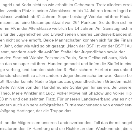
r Ingrid und Koda nicht so wie erhofft im Gehorsam. Trotz alledem errei
n zweiten Platz in seiner Altersklasse m bis 14 Jahren freuen.Ingrid e
rsklasse weiblich ab 61 Jahren. Super Leistung! Wiebke mit ihrer Paula 
omit auf eine Gesamtpunktzahl von 264 Punkten. Sie durften sich ri
eger im VK in der Altersklasse weiblich bis 14 Jahren! Am Samstagnachm
s für die Jugendlichen und Erwachsenen unseres Landesverbandes sta
n nicht so wie erhofft. Beide Mannschaften konnten sich für die Final
ein Jahr, oder wie wird so oft gesagt: „Nach der BSP ist vor der BSP“! 
statt, sondern auch die 4x400m Staffel der Jugendlichen sowie der
 den Start mit Wiebke Peitzmeier/Paula, Sara Gellhaus/Laura, Nick
en das so super mit ihren Hunden gemacht und liefen die Staffel in ein
ge verhing, und konnten sich den 6. Platz sichern. Hierbei muss unbed
ltersdurchschnitt zu allen anderen Jugendmannschaften war. Klasse Le
!!!!!Leider konnte Nadine Spiritus aus gesundheitlichen Gründen nicht
Merle Winkler von den Hundefreunde Schlangen für sie ein. Bei unsere
heo, Merle Winkler mit Lucy, Volker Möwe mit Shadow und Volker Hip
:53 min und den zehnten Platz. Für unseren Landesverband war es nich
ondern auch ein sehr erfolgreiches Turnierwochenende von erwachsen
olfgang Hartinger, der die Truppe das
ch an die Mitgereisten unseres Landesverbandes. Toll das ihr mit ange
anisatoren des LV Hamburg und die Richter an dem Wochenende, die so