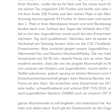
ihren Hunden. Leider lief es für Nick und Tac sowie auch fü
mit seinen Tac insgesamt 233 Punkte und durfte sich über de
mit ihrer Koda 238 Punkte und den vierten Platz in der Alte
Sonntag hervorragende 54 Punkte im Gehorsam und kamen s
den 1. Platz in ihrer Altersklasse freuen und sind Bundesi
fanden dann zum Schluss des Tages die Vorläufe des CSC`
lief es bei den Jugendlichen sowie auch bei den Erwachsene
nächsten Tag nicht qualifizieren. Nächstes Jahr ist wieder 
Vierkampf am Sonntag fanden nicht nur die CSC Finalläufe 
Erwachsenen. Aber zunächst gingen unsere Jugendlichen an
Allersmeier/Tac und Maurice Eberhardt/Hailey. Die vier hab
Gesamtzeit von 04:30 min, obwohl Paula sich an einer Stan
erwähnt werden, dass die vier die jüngste Mannschaft im A
von unseren vier Kindern und Jugendlichen, macht weiter so
Staffel teilnehmen, jedoch sprang im letzten Moment noch 
Erwachsenenmannschaft gingen dann Marlena Bender mit T
Ferox an den Start. Sie erreichten eine Gesamtzeit von 03
eine heiße, schweißtreibend und schöne BSP THS 2019, s
auch jugendlichen Startern! DANKE auch an unseren OfT W
ganze Wochenende so toll begleitet und unterstützt hat. Au
habt und dabei ward. Auch gilt ein Dankeschön an die Org