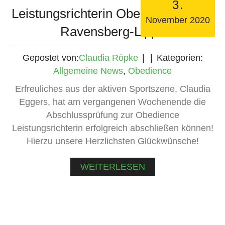
3
.
Leistungsrichterin Obedience im LV
November
2020
Ravensberg-Lippe
Gepostet von:
Claudia Röpke
Kategorien:
Allgemeine News
,
Obedience
Erfreuliches aus der aktiven Sportszene, Claudia
Eggers, hat am vergangenen Wochenende die
Abschlussprüfung zur Obedience
Leistungsrichterin erfolgreich abschließen können!
Hierzu unsere Herzlichsten Glückwünsche!
WEITERLESEN