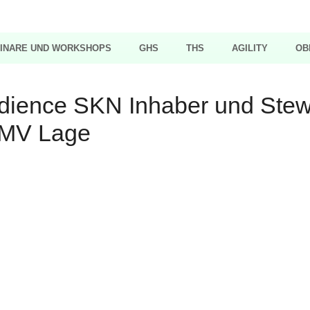
INARE UND WORKSHOPS
GHS
THS
AGILITY
OB
edience SKN Inhaber und Ste
 MV Lage