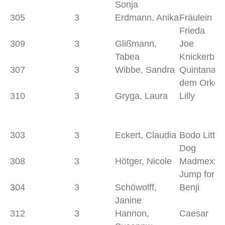
Sonja
305
3
Erdmann, Anika
Fräulein
Frieda
309
3
Glißmann,
Joe
Tabea
Knickerbro
307
3
Wibbe, Sandra
Quintana a
dem Orketa
310
3
Gryga, Laura
Lilly
303
3
Eckert, Claudia
Bodo Little
Dog
308
3
Hötger, Nicole
Madmexx
Jump for J
304
3
Schöwolff,
Benji
Janine
312
3
Hannon,
Caesar