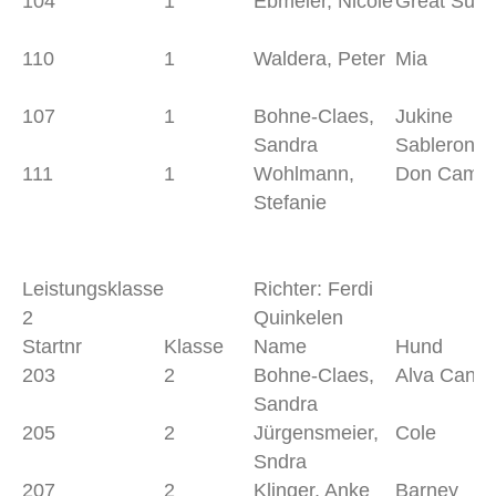
104
1
Ebmeier, Nicole
Great Surp
110
1
Waldera, Peter
Mia
107
1
Bohne-Claes,
Jukine
Sandra
Sableronan
111
1
Wohlmann,
Don Camill
Stefanie
Leistungsklasse
Richter: Ferdi
2
Quinkelen
Startnr
Klasse
Name
Hund
203
2
Bohne-Claes,
Alva Candi
Sandra
205
2
Jürgensmeier,
Cole
Sndra
207
2
Klinger, Anke
Barney