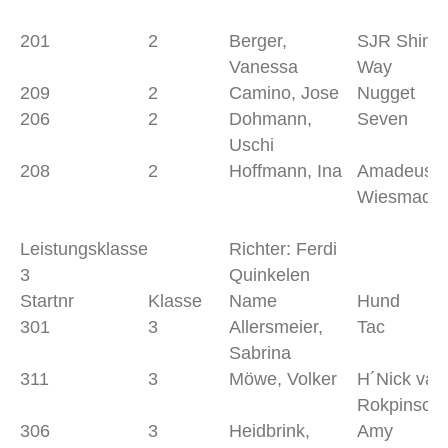
201
2
Berger,
SJR Shine
Vanessa
Way
209
2
Camino, Jose
Nugget
206
2
Dohmann,
Seven
Uschi
208
2
Hoffmann, Ina
Amadeus v
Wiesmader
Leistungsklasse
Richter: Ferdi
3
Quinkelen
Startnr
Klasse
Name
Hund
301
3
Allersmeier,
Tac
Sabrina
311
3
Möwe, Volker
H´Nick van
Rokpinsch
306
3
Heidbrink,
Amy