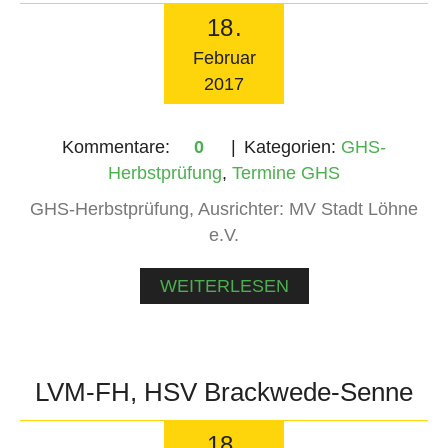
18
.
Februar
2017
Kommentare:
0
Kategorien:
GHS-
Herbstprüfung
,
Termine GHS
GHS-Herbstprüfung, Ausrichter: MV Stadt Löhne
e.V.
WEITERLESEN
LVM-FH, HSV Brackwede-Senne
18
.